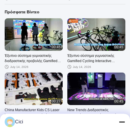
προβολέες
Πρόσφατα Βίντεο
00:45
00:45
Έξυπνο σύστημα γυμναστικής
Έξυπνο σύστημα γυμναστικής
διαδραστικής προβολής Gamified
Gamified Cycling Interactive
Cycling
Projection Bike
July 14, 2026
July 14, 2026
00:27
00:45
China Manufacturer Kids CS Laser
New Trends Διαδραστικός
Tag Gun Set Εσωτερικοί χώροι
προβολέας αθλητικού προβολέα
δραστηριότητας Εξοπλισμός
φορητού προπονητικού παιχνιδιού
Cici
July 08, 2026
June 29, 2026
παιχνιδιών μάχης για πολλούς
Μηχάνημα προβολής δαπέδου για