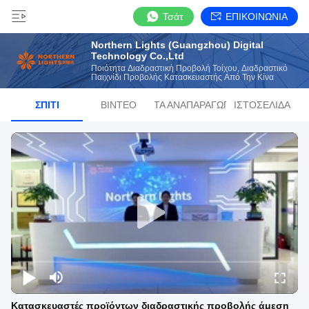
Τσάτ
ΕΠΙΚΟΙΝΩΝΙΑ
Northern Lights (Guangzhou) Digital
Technology Co.,Ltd
Ποιότητα Διαδραστική Προβολή Τοίχου, Διαδραστικό
Παιχνίδι Προβολής Κατασκευαστής Από Την Κίνα
ΣΠΊΤΙ
ΒΊΝΤΕΟ
ΛΊΣΤΑ ΑΝΑΠΑΡΑΓΩΓΉΣ
ΙΣΤΟΣΕΛΊΔΑ
Κατασκευαστές προϊόντων διαδραστικής προβολής άμεση