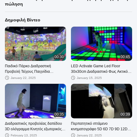
πώληση
Δημοφιλή Βίντεο
00:30
00:45
Παιδικό Πάρκο Διαδραστική
LED Activate Game Led Floor
Προβολή Τείχους Παιχνίδια
30x30cm Διαδραστικό Φως Ακτικό
Σπάζοντας μπάλες
Παιχνίδι Led Floor
January 22, 2025
January 15, 2025
00:35
00:39
Διαδραστικός προβολέας δαπέδου
Περπατητικό ιπτάμενο
3D ολόγραμμα Κινητός εξωτερικός
κινηματογράφο 5D 6D 7D 9D 12D
κινητός προβολέας
Θέατρο με επαγγελματικούς
February 13, 2025
January 22, 2025