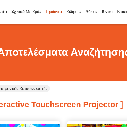
πίτι
Σχετικά Με Εμάς
Προϊόντα
Ειδήσεις
Λύσεις
Βίντεο
Επικ
Αποτελέσματα Αναζήτηση
Ηλεκτρονικός Κατασκευαστής
eractive Touchscreen Projector ]