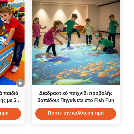
ά παιδιά
Διαδραστικό παιχνίδι προβολής
ής με 5+
δαπέδου: Πηγαίνετε στο Fish Fun
ού.
τιμή
Πάρτε την καλύτερη τιμή