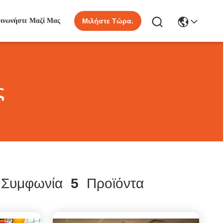
οινωνήστε Μαζί Μας
Μιλήστε Τώρα.
ς
Συμφωνία
5
Προϊόντα