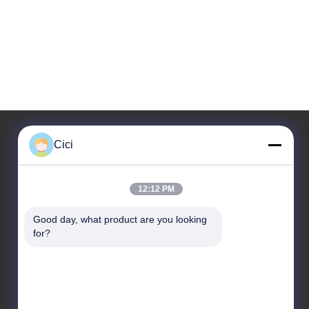
Cici
Η διεύθυνσή μας
12:12 PM
Διεύθυνση
Διαμέρισμα A 101, Κτίριο 3C, Huachuangll, Οδός
Good day, what product are you looking 
Huateng, Περιοχή Panyu, Πόλη Guangzhou, Κίνα
for?
Τηλ.
86--19128770167