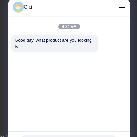
Cici
Η διεύθυνσή μας
4:24 AM
Διεύθυνση
Διαμέρισμα A 101, Κτίριο 3C, Huachuangll, Οδός
Good day, what product are you looking 
Huateng, Περιοχή Panyu, Πόλη Guangzhou, Κίνα
for?
Τηλ.
86--19128770167
s (Guangzhou) Digital Technology Co.,Ltd . Διατηρούνται όλα τα