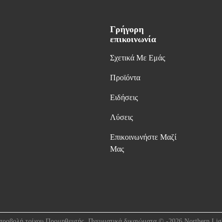
Γρήγορη
επικοινωνία
Σχετικά Με Εμάς
Προϊόντα
Ειδήσεις
Λύσεις
Επικοινωνήστε Μαζί
Μας
προβολή τοίχου Προμηθευτής. Πνευματικά δικαιώματα © -2026 Northern Light