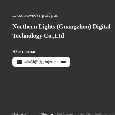
Επικοινωνήστε μαζί μας
Northern Lights (Guangzhou) Digital
Technology Co.,Ltd
Ηλεκτρονικό
sales03@bjgprojection.com
Πολιτική
|
Sitemap
Καλή ποιότητα της Κίνας Διαδραστική 