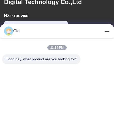
Digital Technology Co.,Ltd
Ηλεκτρονικό
sales03@bjgprojection.com
Cici
Η διεύθυνσή μας
11:34 PM
Διεύθυνση
Good day, what product are you looking for?
Διαμέρισμα A 101, Κτίριο 3C, Huachuangll, Οδός Huateng,
Περιοχή Panyu, Πόλη Guangzhou, Κίνα
Τηλ.
0086-19128770167