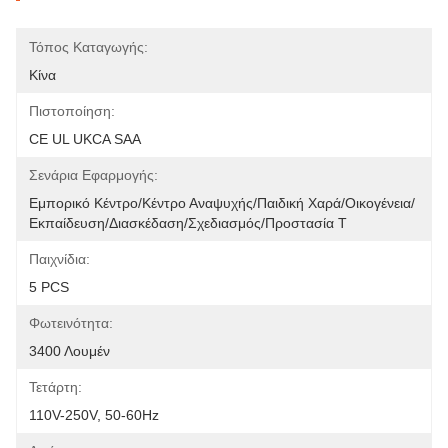
Τόπος Καταγωγής:
Κίνα
Πιστοποίηση:
CE UL UKCA SAA
Σενάρια Εφαρμογής:
Εμπορικό Κέντρο/κέντρο Αναψυχής/παιδική Χαρά/οικογένεια/
Εκπαίδευση/διασκέδαση/σχεδιασμός/προστασία Τ
Παιχνίδια:
5 PCS
Φωτεινότητα:
3400 Λουμέν
Τετάρτη:
110V-250V, 50-60Hz