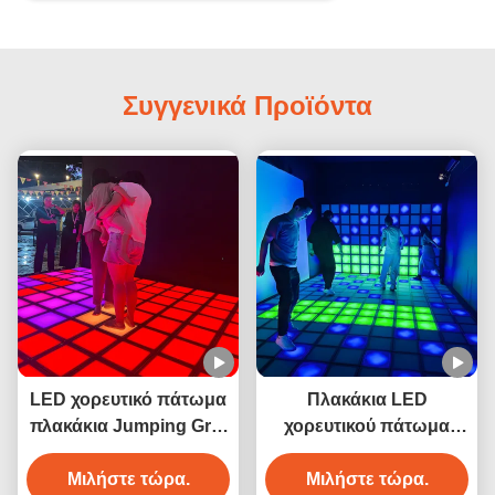
Συγγενικά Προϊόντα
LED χορευτικό πάτωμα
Πλακάκια LED
πλακάκια Jumping Grid
χορευτικού πάτωμα
Διαδραστικό παιχνίδι
Jumping Grid
Μιλήστε τώρα.
Super Grid
Διαδραστικό παιχνίδι
Μιλήστε τώρα.