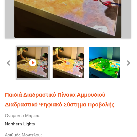
Παιδιά Διαδραστικό Πίνακα Αμμουδιού
Διαδραστικό Ψηφιακό Σύστημα Προβολής
Ονομασία Μάρκας:
Northern Lights
Αριθμός Μοντέλου: