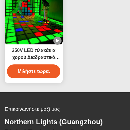
250V LED πλακάκια
χορού Διαδραστικό
παιχνίδι Super Grid 2
χρόνια εγγύηση
Μιλήστε τώρα.
Επικοινωνήστε μαζί μας
Northern Lights (Guangzhou)