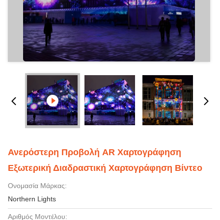
Ανερόστερη Προβολή AR Χαρτογράφηση
Εξωτερική Διαδραστική Χαρτογράφηση Βίντεο
Ονομασία Μάρκας:
Northern Lights
Αριθμός Μοντέλου: