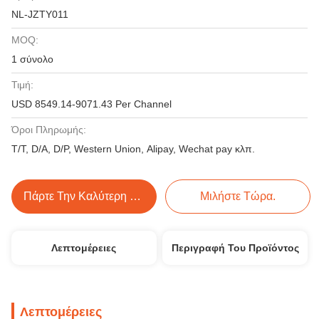
NL-JZTY011
MOQ:
1 σύνολο
Τιμή:
USD 8549.14-9071.43 Per Channel
Όροι Πληρωμής:
T/T, D/A, D/P, Western Union, Alipay, Wechat pay κλπ.
Πάρτε Την Καλύτερη Τιμή
Μιλήστε Τώρα.
Λεπτομέρειες
Περιγραφή Του Προϊόντος
Λεπτομέρειες