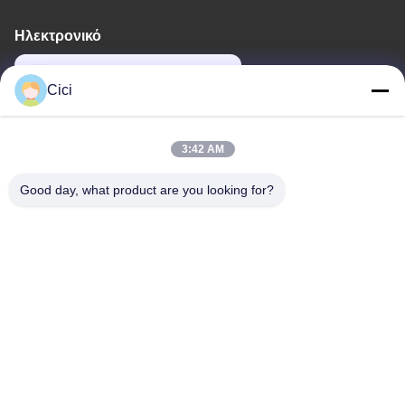
Ηλεκτρονικό
sales03@bjgprojection.com
Cici
Η διεύθυνσή μας
3:42 AM
Διεύθυνση
Good day, what product are you looking for?
Διαμέρισμα A 101, Κτίριο 3C, Huachuangll, Οδός Huateng,
Περιοχή Panyu, Πόλη Guangzhou, Κίνα
Τηλ.
0086-19128770167
Πολιτική απορρήτου
|
Sitemap