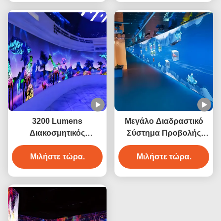
3200 Lumens
Μεγάλο Διαδραστικό
Διακοσμητικός
Σύστημα Προβολής
Διαδραστικός
Τείχους 3D για
Προβολέας Τείχους για
Μιλήστε τώρα.
Μιλήστε τώρα.
Ξενοδοχεία
Πολιτιστικό Τουρισμό