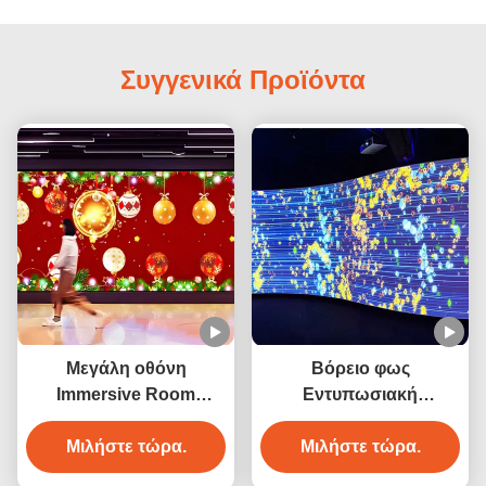
Συγγενικά Προϊόντα
Μεγάλη οθόνη
Βόρειο φως
Immersive Room
Εντυπωσιακή
Projector 3D Wall
διακόσμηση τοίχων
Interactive Για Μουσείο
Μιλήστε τώρα.
Ενεργοποιήστε τοίχο
Μιλήστε τώρα.
προβολέα