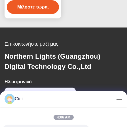
τοίχος 3D προβολή
Μιλήστε τώρα.
ολόγραμμα
Επικοινωνήστε μαζί μας
Northern Lights (Guangzhou)
Digital Technology Co.,Ltd
Ηλεκτρονικό
sales03@bjgprojection.com
Cici
Η διεύθυνσή μας
4:06 AM
Διεύθυνση