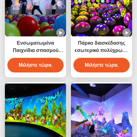
Ενσωματωμένα
Πάρκο διασκέδασης
Παιχνίδια σπασμού
εσωτερικό πολύχρωμο
μπάλας Διαδραστική
παιχνίδι μπάλας
προβολή τοίχου
Μιλήστε τώρα.
άλματος Διαδραστική
Μιλήστε τώρα.
προβολή μπάλας
άλματος