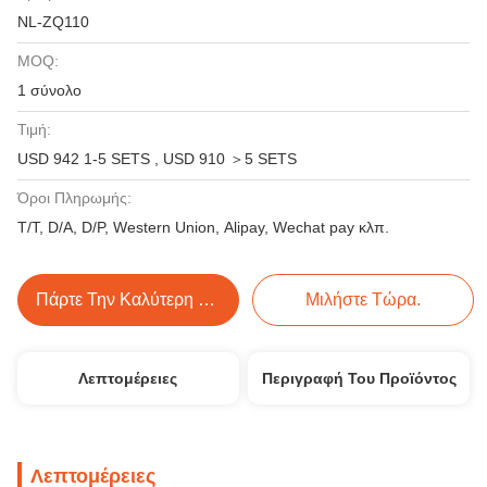
NL-ZQ110
MOQ:
1 σύνολο
Τιμή:
USD 942 1-5 SETS , USD 910 ＞5 SETS
Όροι Πληρωμής:
T/T, D/A, D/P, Western Union, Alipay, Wechat pay κλπ.
Πάρτε Την Καλύτερη Τιμή
Μιλήστε Τώρα.
Λεπτομέρειες
Περιγραφή Του Προϊόντος
Λεπτομέρειες