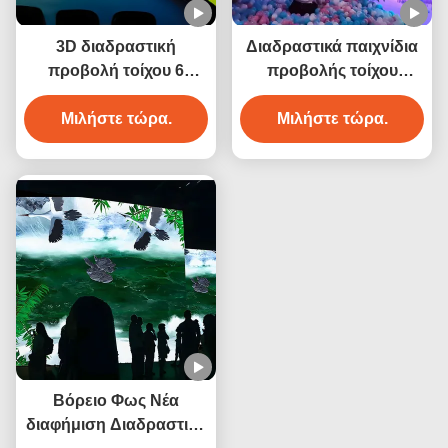
3D διαδραστική
Διαδραστικά παιχνίδια
προβολή τοίχου 6
προβολής τοίχου
καναλιών Immersive
Σπάσιμο μπάλες
Μιλήστε τώρα.
Projector
Διαδραστικό σύστημα
Μιλήστε τώρα.
προβολής
Βόρειο Φως Νέα
διαφήμιση Διαδραστική