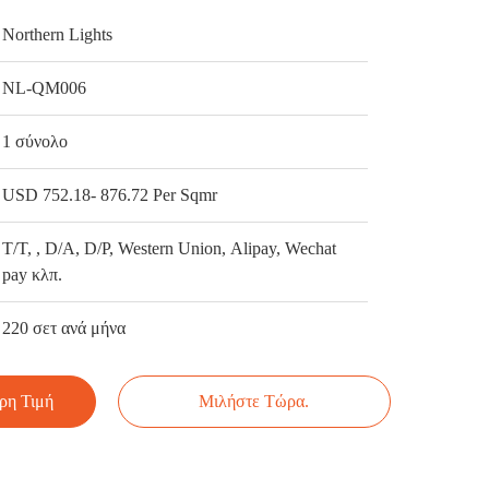
Northern Lights
NL-QM006
1 σύνολο
USD 752.18- 876.72 Per Sqmr
Τ/Τ, , D/A, D/P, Western Union, Alipay, Wechat
pay κλπ.
220 σετ ανά μήνα
ρη Τιμή
Μιλήστε Τώρα.