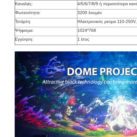
Καναλιές:
4/5/6/7/8/9 ή περισσότερα καν
Φωτεινότητα:
3200 λουμέν
Τετάρτη:
Ηλεκτρονικός ρεύμα 110-250V
Ψήφισμα:
1024*768
Εγγύηση:
1 έτος