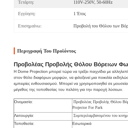
Τετάρτη:
110V-250V, 50-60Hz
Εγγύηση:
1 Έτος
Επισημαίνω:
Προβολή του Θόλου των Βό
Περιγραφή Του Προϊόντος
Προβολέας Προβολής Θόλου Βόρειων Φωτε
Η Dome Projection μπορεί τώρα να τρέξει παιχνίδια με αλληλ
στον θόλο διαφόρων μορφών, να φιλοξενεί μια ποικιλία εκδηλώ
εμπειρίες ενθουσιασμού. Μπορεί να χρησιμοποιηθεί σε μουσεία
μέγεθος της τοποθεσίας του πελάτη για την παροχή λύσεων.
Ονομασία:
Προβολέας Προβολής Θόλου Βόρ
Projector For Park
Λειτουργία:
Συμπεριλαμβανομένου του κινη
Τοποθεσία:
Εσωτερικά