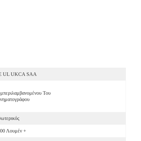
E UL UKCA SAA
μπεριλαμβανομένου Του 
νηματογράφου
ωτερικός
00 Λουμέν +