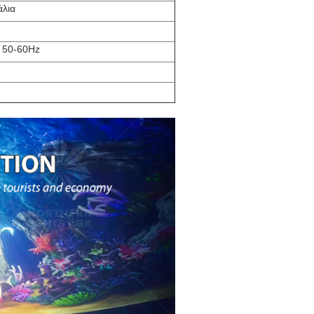
άλια
, 50-60Hz