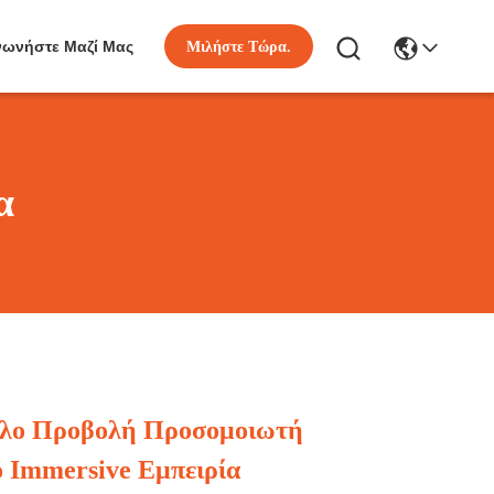
νωνήστε Μαζί Μας
Μιλήστε Τώρα.
α
όλο Προβολή Προσομοιωτή
 Immersive Εμπειρία