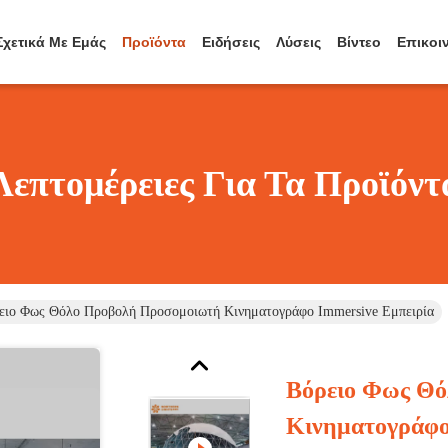
Σχετικά Με Εμάς
Προϊόντα
Ειδήσεις
Λύσεις
Βίντεο
Επικοι
Λεπτομέρειες Για Τα Προϊόντ
ειο Φως Θόλο Προβολή Προσομοιωτή Κινηματογράφο Immersive Εμπειρία
Βόρειο Φως Θ
Κινηματογράφο