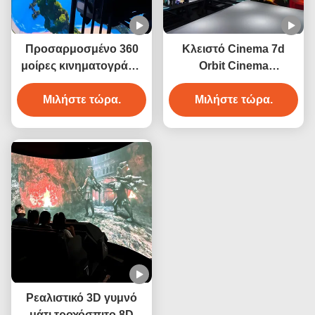
Προσαρμοσμένο 360
Κλειστό Cinema 7d
μοίρες κινηματογράφο
Orbit Cinema
Θέατρο
Διαδραστική προβολή
Μιλήστε τώρα.
Μιλήστε τώρα.
Ρεαλιστικό 3D γυμνό
μάτι τροχόσπιτο 8D