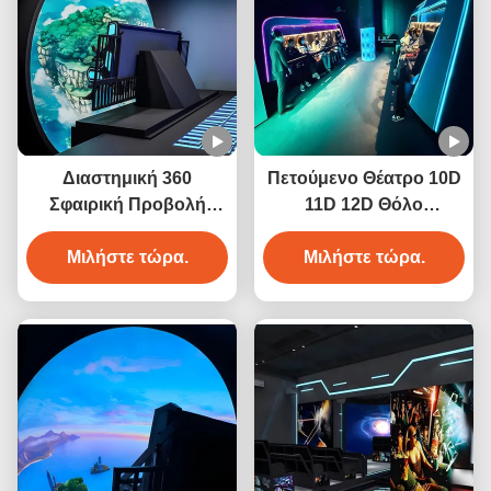
Διαστημική 360
Πετούμενο Θέατρο 10D
Σφαιρική Προβολή
11D 12D Θόλο
Θέατρο
Κινηματογράφο
Κινηματογράφος
Μιλήστε τώρα.
Μιλήστε τώρα.
Εικονική
Προβολή Κούπα
Πραγματικότητα
Εικονίδιο
Συμμοραστή
Κινημάτων