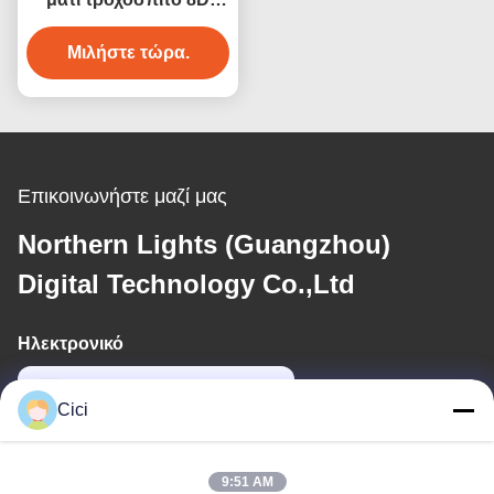
Cinema Motion System
Μιλήστε τώρα.
Orbit Cinema
Επικοινωνήστε μαζί μας
Northern Lights (Guangzhou)
Digital Technology Co.,Ltd
Ηλεκτρονικό
sales03@bjgprojection.com
Cici
Η διεύθυνσή μας
9:51 AM