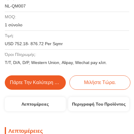
NL-QM007
MOQ:
1 σύνολο
Τιμή:
USD 752.18- 876.72 Per Sqmr
Όροι Πληρωμής:
T/T, D/A, D/P, Western Union, Alipay, Wechat pay κλπ.
Πάρτε Την Καλύτερη Τιμή
Μιλήστε Τώρα.
Λεπτομέρειες
Περιγραφή Του Προϊόντος
Λεπτομέρειες