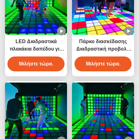
LED Διαδραστικά
Πάρκο διασκέδασης
πλακάκια δαπέδου για
Διαδραστική προβολή
πάρκο διασκέδασης
Χόπσκοτς πάτωμα
Μιλήστε τώρα.
Ενεργοποιήστε
Μιλήστε τώρα.
παιχνίδια Δίκτυο Led
πάτωμα