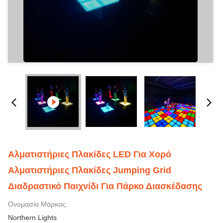
Αλματιστήριες Πλακίδες LED Για Χορό
Αλματιστήριες Πλακίδες Jumping Grid
Διαδραστικό Παιχνίδι Για Πάρκο Διασκέδασης
Ονομασία Μάρκας:
Northern Lights