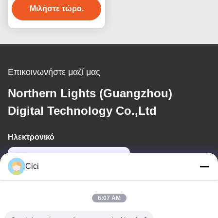
Διαδραστικό παιχνίδι
Μιλήστε τώρα.
χορού
Επικοινωνήστε μαζί μας
Northern Lights (Guangzhou)
Digital Technology Co.,Ltd
Ηλεκτρονικό
sales03@bjgprojection.com
Cici
Η διεύθυνσή μας
6:07 AM
Διεύθυνση