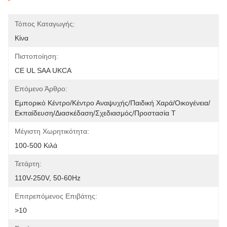
Τόπος Καταγωγής:
Κίνα
Πιστοποίηση:
CE UL SAA UKCA
Επόμενο Άρθρο:
Εμπορικό Κέντρο/κέντρο Αναψυχής/παιδική Χαρά/οικογένεια/
Εκπαίδευση/διασκέδαση/σχεδιασμός/προστασία Τ
Μέγιστη Χωρητικότητα:
100-500 Κιλά
Τετάρτη:
110V-250V, 50-60Hz
Επιτρεπόμενος Επιβάτης:
>10