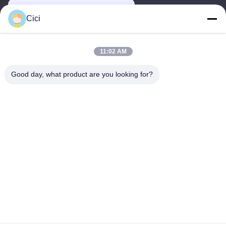
sales03@bjgprojection.com
Cici
Η διεύθυνσή μας
11:02 AM
Διεύθυνση
Good day, what product are you looking for?
Διαμέρισμα A 101, Κτίριο 3C, Huachuangll, Οδός Huateng,
Περιοχή Panyu, Πόλη Guangzhou, Κίνα
Τηλ.
0086-19128770167
Πολιτική απορρήτου
|
Sitemap
Καλή ποιότητα της Κίνας Διαδραστική προβολή τοίχου
Προμηθευτής. Πνευματικά δικαιώματα © -2026 Northern Lights