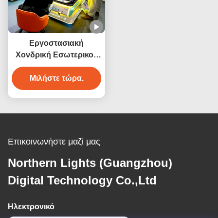
Πίνακα Πίνακα Πίνακα
Πίνακα Πίνακα Πίνακα
Πίνακα Πίνακα Πίνακα
Εργοστασιακή
Πίνακα Πίνακα Πίνακα
Χονδρική Εσωτερικού
Πίνακα Πίνακα Πίνακα
Χώρου Αθλητικής
Πίνακα Πίνακα Πίνακα
Ψυχαγωγίας Προϊόν 3D
Μιλήστε τώρα.
Πίνακα Πίνακα Πίνακα
Εικονικής
Πίνακα Πίνακα Πίνακα
Πραγματικότητας
Πίνακα Πίνακα
Μηχανή Παιχνιδιού
Μπιλιάρδου
Επικοινωνήστε μαζί μας
Northern Lights (Guangzhou)
Digital Technology Co.,Ltd
Ηλεκτρονικό