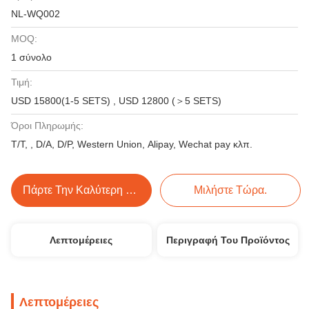
NL-WQ002
MOQ:
1 σύνολο
Τιμή:
USD 15800(1-5 SETS) , USD 12800 (＞5 SETS)
Όροι Πληρωμής:
Τ/Τ, , D/A, D/P, Western Union, Alipay, Wechat pay κλπ.
Πάρτε Την Καλύτερη Τιμή
Μιλήστε Τώρα.
Λεπτομέρειες
Περιγραφή Του Προϊόντος
Λεπτομέρειες