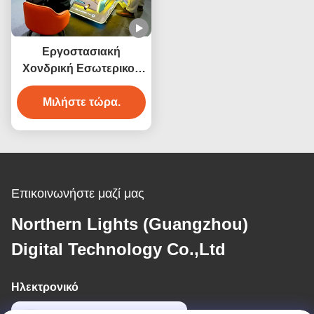
Πίνακα Πίνακα Πίνακα
Πίνακα Πίνακα Πίνακα
Πίνακα Πίνακα Πίνακα
Εργοστασιακή
Πίνακα Πίνακα Πίνακα
Χονδρική Εσωτερικού
Πίνακα Πίνακα Πίνακα
Χώρου Αθλητικής
Πίνακα Πίνακα Πίνακα
Ψυχαγωγίας Προϊόν 3D
Μιλήστε τώρα.
Πίνακα Πίνακα Πίνακα
Εικονικής
Πίνακα Πίνακα Πίνακα
Πραγματικότητας
Πίνακα Πίνακα
Μηχανή Παιχνιδιού
Μπιλιάρδου
Επικοινωνήστε μαζί μας
Northern Lights (Guangzhou)
Digital Technology Co.,Ltd
Ηλεκτρονικό