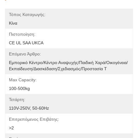
Τόπος Καταγωγής:
Κίνα
Πιστοποίηση:
CE UL SAA UKCA
Επόμενο Άρθρο:
Εμπορικό Κέντρο/κέντρο Αναψυχής/παιδική Χαρά/οικογένεια/
Εκπαίδευση/διασκέδαση/σχεδιασμός/προστασία Τ
Max Capacity:
100-500kg
Τετάρτη:
110V-250V, 50-60Hz
Επιτρεπόμενος Επιβάτης:
>2