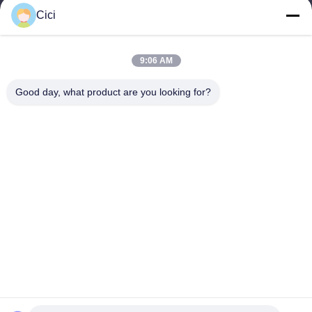
sales03@bjgprojection.com
Cici
Η διεύθυνσή μας
9:06 AM
Διεύθυνση
Good day, what product are you looking for?
Διαμέρισμα A 101, Κτίριο 3C, Huachuangll, Οδός Huateng,
Περιοχή Panyu, Πόλη Guangzhou, Κίνα
Τηλ.
0086-19128770167
Πολιτική απορρήτου
|
Sitemap
Καλή ποιότητα της Κίνας Διαδραστική προβολή τοίχου
Προμηθευτής. Πνευματικά δικαιώματα © -2026 Northern Lights
(Guangzhou) Digital Technology Co.,Ltd . Διατηρούνται όλα τα