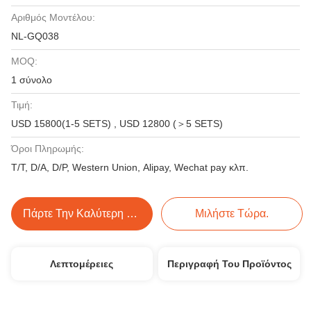
Αριθμός Μοντέλου:
NL-GQ038
MOQ:
1 σύνολο
Τιμή:
USD 15800(1-5 SETS) , USD 12800 (＞5 SETS)
Όροι Πληρωμής:
T/T, D/A, D/P, Western Union, Alipay, Wechat pay κλπ.
Πάρτε Την Καλύτερη Τιμή
Μιλήστε Τώρα.
Λεπτομέρειες
Περιγραφή Του Προϊόντος