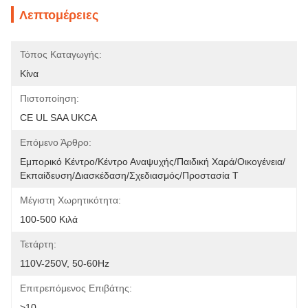
Λεπτομέρειες
Τόπος Καταγωγής:
Κίνα
Πιστοποίηση:
CE UL SAA UKCA
Επόμενο Άρθρο:
Εμπορικό Κέντρο/κέντρο Αναψυχής/παιδική Χαρά/οικογένεια/
Εκπαίδευση/διασκέδαση/σχεδιασμός/προστασία Τ
Μέγιστη Χωρητικότητα:
100-500 Κιλά
Τετάρτη:
110V-250V, 50-60Hz
Επιτρεπόμενος Επιβάτης:
>10