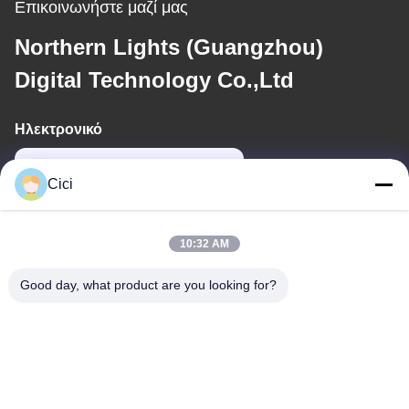
Επικοινωνήστε μαζί μας
Northern Lights (Guangzhou)
Digital Technology Co.,Ltd
Ηλεκτρονικό
sales03@bjgprojection.com
Cici
Η διεύθυνσή μας
10:32 AM
Διεύθυνση
Good day, what product are you looking for?
Διαμέρισμα A 101, Κτίριο 3C, Huachuangll, Οδός Huateng,
Περιοχή Panyu, Πόλη Guangzhou, Κίνα
Τηλ.
0086-19128770167