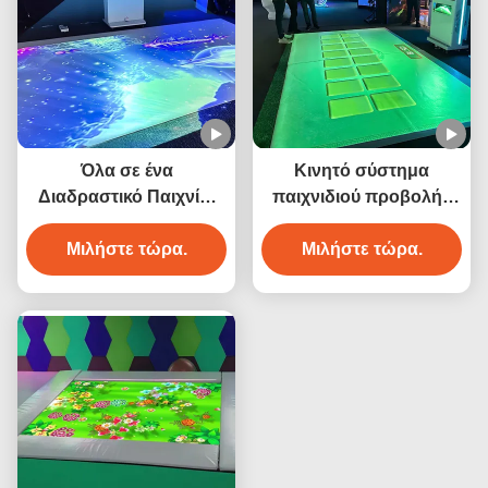
Όλα σε ένα
Κινητό σύστημα
Διαδραστικό Παιχνίδι
παιχνιδιού προβολής
Διαδραστική Προβολή
δαπέδου Διαδραστική
Μιλήστε τώρα.
για Παιδιά
μηχανή προβολής
Μιλήστε τώρα.