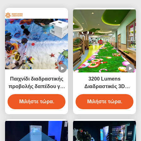
Παιχνίδι διαδραστικής
3200 Lumens
προβολής δαπέδου για
Διαδραστικός 3D
πάρκο διασκέδασης
Προβολέας για το
Μιλήστε τώρα.
Μιλήστε τώρα.
δάπεδο για
διακόσμηση
ξενοδοχείων