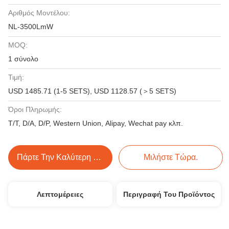
Αριθμός Μοντέλου:
NL-3500LmW
MOQ:
1 σύνολο
Τιμή:
USD 1485.71 (1-5 SETS), USD 1128.57 (＞5 SETS)
Όροι Πληρωμής:
T/T, D/A, D/P, Western Union, Alipay, Wechat pay κλπ.
Πάρτε Την Καλύτερη Τιμή
Μιλήστε Τώρα.
Λεπτομέρειες
Περιγραφή Του Προϊόντος