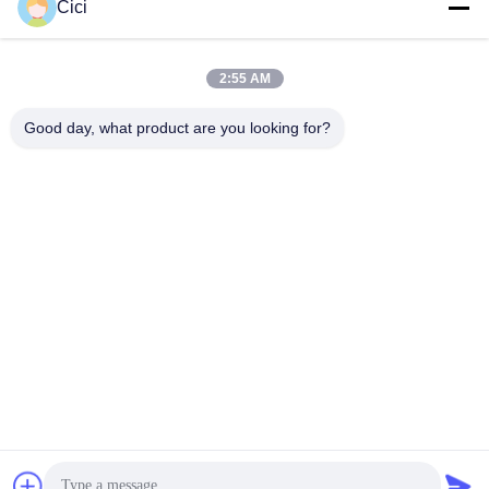
Cici
Η διεύθυνσή μας
2:55 AM
Διεύθυνση
Good day, what product are you looking for?
Διαμέρισμα A 101, Κτίριο 3C, Huachuangll, Οδός Huateng,
Περιοχή Panyu, Πόλη Guangzhou, Κίνα
Τηλ.
0086-19128770167
Πολιτική απορρήτου
|
Sitemap
Καλή ποιότητα της Κίνας Διαδραστική προβολή τοίχου
Προμηθευτής. Πνευματικά δικαιώματα © -2026 Northern Lights
(Guangzhou) Digital Technology Co.,Ltd . Διατηρούνται όλα τα