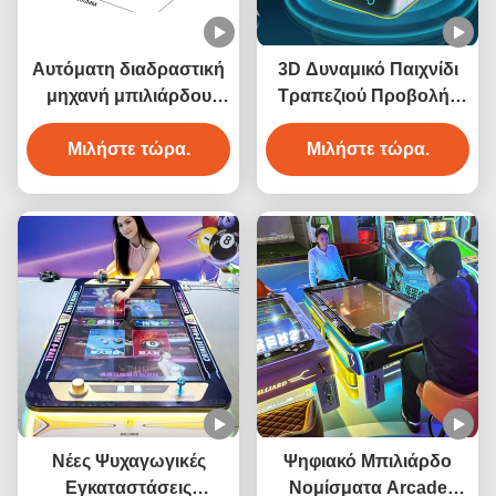
Αυτόματη διαδραστική
3D Δυναμικό Παιχνίδι
μηχανή μπιλιάρδου
Τραπεζιού Προβολής
προβολής 3D για
Snooker
εσωτερική αθλητική
Μιλήστε τώρα.
Αλληλεπίδρασης
Μιλήστε τώρα.
διασκέδαση με 6
Μηχανή Παιχνιδιού
παιχνίδια και μεταλλική
Ψηφιακών Μπιλιάρδου
κατασκευή
3D
Νέες Ψυχαγωγικές
Ψηφιακό Μπιλιάρδο
Εγκαταστάσεις
Νομίσματα Arcade