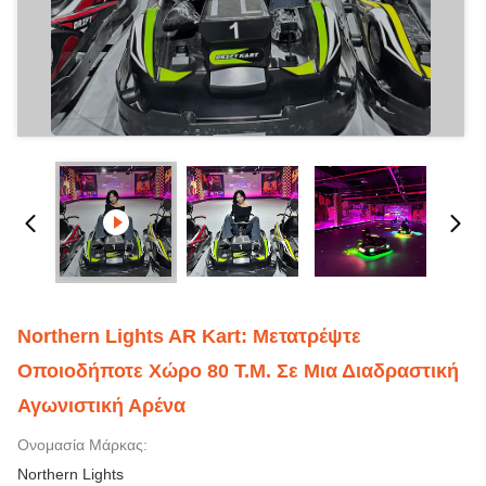
Northern Lights AR Kart: Μετατρέψτε
Οποιοδήποτε Χώρο 80 Τ.μ. Σε Μια Διαδραστική
Αγωνιστική Αρένα
Ονομασία Μάρκας:
Northern Lights