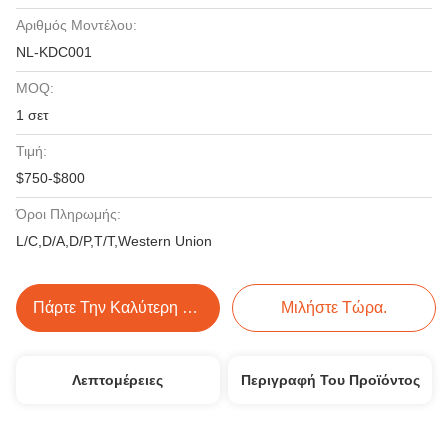
Αριθμός Μοντέλου:
NL-KDC001
MOQ:
1 σετ
Τιμή:
$750-$800
Όροι Πληρωμής:
L/C,D/A,D/P,T/T,Western Union
Πάρτε Την Καλύτερη Τιμή
Μιλήστε Τώρα.
Λεπτομέρειες
Περιγραφή Του Προϊόντος