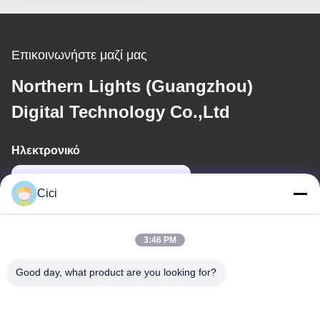
Πίνακα Πίνακα
Μηχανή Παιχνιδιού
Μπιλιάρδου
Επικοινωνήστε μαζί μας
Northern Lights (Guangzhou)
Digital Technology Co.,Ltd
Ηλεκτρονικό
sales03@bjgprojection.com
Cici
Η διεύθυνσή μας
3:46 PM
Διεύθυνση
Good day, what product are you looking for?
Διαμέρισμα A 101, Κτίριο 3C, Huachuangll, Οδός Huateng,
Περιοχή Panyu, Πόλη Guangzhou, Κίνα