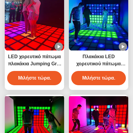
LED χορευτικό πάτωμα
Πλακάκια LED
πλακάκια Jumping Grid
χορευτικού πάτωμα
Διαδραστικό παιχνίδι
Jumping Grid
Μιλήστε τώρα.
Super Grid
Διαδραστικό παιχνίδι
Μιλήστε τώρα.
Super Grid Τείχος και
πάτωμα