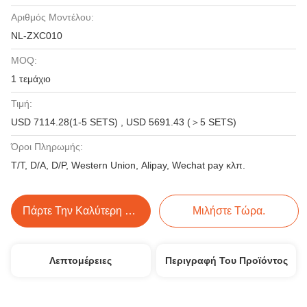
Αριθμός Μοντέλου:
NL-ZXC010
MOQ:
1 τεμάχιο
Τιμή:
USD 7114.28(1-5 SETS) , USD 5691.43 (＞5 SETS)
Όροι Πληρωμής:
T/T, D/A, D/P, Western Union, Alipay, Wechat pay κλπ.
Πάρτε Την Καλύτερη Τιμή
Μιλήστε Τώρα.
Λεπτομέρειες
Περιγραφή Του Προϊόντος