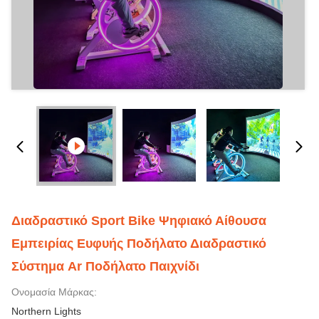
Διαδραστικό Sport Bike Ψηφιακό Αίθουσα
Εμπειρίας Ευφυής Ποδήλατο Διαδραστικό
Σύστημα Ar Ποδήλατο Παιχνίδι
Ονομασία Μάρκας:
Northern Lights