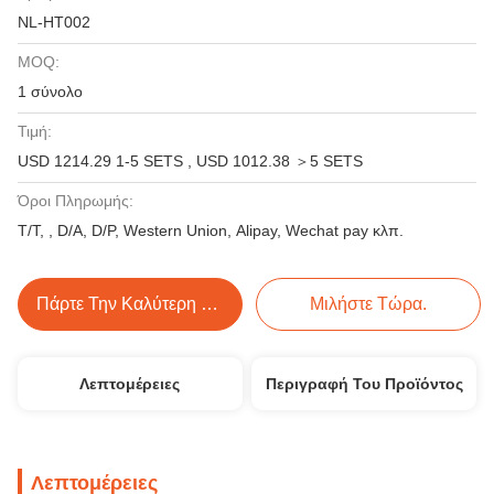
NL-HT002
MOQ:
1 σύνολο
Τιμή:
USD 1214.29 1-5 SETS , USD 1012.38 ＞5 SETS
Όροι Πληρωμής:
Τ/Τ, , D/A, D/P, Western Union, Alipay, Wechat pay κλπ.
Πάρτε Την Καλύτερη Τιμή
Μιλήστε Τώρα.
Λεπτομέρειες
Περιγραφή Του Προϊόντος
Λεπτομέρειες