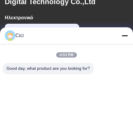
Digital Technology Co.,Ltd
Ηλεκτρονικό
sales03@bjgprojection.com
Cici
Η διεύθυνσή μας
4:53 PM
Διεύθυνση
Good day, what product are you looking for?
Διαμέρισμα A 101, Κτίριο 3C, Huachuangll, Οδός Huateng,
Περιοχή Panyu, Πόλη Guangzhou, Κίνα
Τηλ.
0086-19128770167