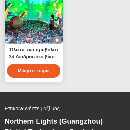
Όλα σε ένα προβολέα
3d Διαδραστικό βίντεο
Στον τοίχο Σπάσιμο
προβολής μπάλας
Μιλήστε τώρα.
Επικοινωνήστε μαζί μας
Northern Lights (Guangzhou)