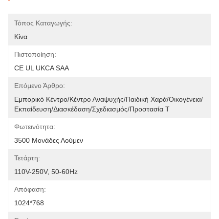
Τόπος Καταγωγής:
Κίνα
Πιστοποίηση:
CE UL UKCA SAA
Επόμενο Άρθρο:
Εμπορικό Κέντρο/κέντρο Αναψυχής/παιδική Χαρά/οικογένεια/
Εκπαίδευση/διασκέδαση/σχεδιασμός/προστασία Τ
Φωτεινότητα:
3500 Μονάδες Λούμεν
Τετάρτη:
110V-250V, 50-60Hz
Απόφαση:
1024*768